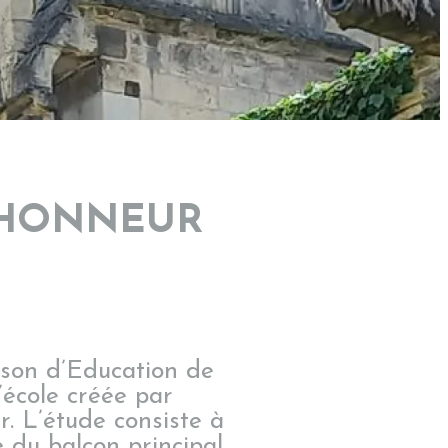
’HONNEUR
ison d’Education de
’école créée par
. L’étude consiste à
e du balcon principal