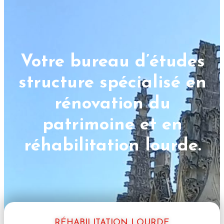
Votre bureau d’études
structure spécialisé en
rénovation du
patrimoine et en
réhabilitation lourde.
RÉHABILITATION LOURDE