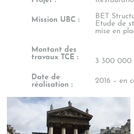
Projet :
Restauratio
BET Structu
Mission UBC :
Etude de sta
mise en pla
Montant
des
travaux TCE :
3 300 000 
Date de
2016 – en c
réalisation :