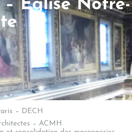
– Eglise Notre-
te
Paris – DECH
rchitectes – ACMH